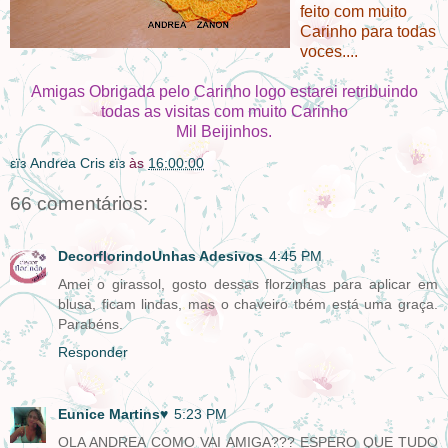
feito com muito
Carinho para todas
voces....
Amigas Obrigada pelo Carinho logo estarei retribuindo
todas as visitas com muito Carinho
Mil Beijinhos.
εïз Andrea Cris εïз
às
16:00:00
66 comentários:
DecorflorindoUnhas Adesivos
4:45 PM
Amei o girassol, gosto dessas florzinhas para aplicar em
blusa, ficam lindas, mas o chaveiro tbém está uma graça.
Parabéns.
Responder
Eunice Martins♥
5:23 PM
OLA ANDREA COMO VAI AMIGA??? ESPERO QUE TUDO