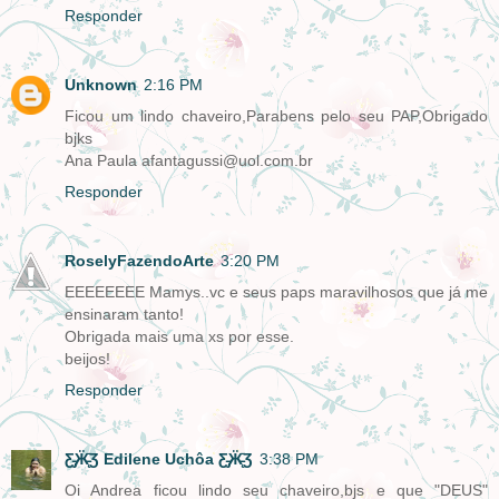
Responder
Unknown
2:16 PM
Ficou um lindo chaveiro,Parabens pelo seu PAP,Obrigado
bjks
Ana Paula afantagussi@uol.com.br
Responder
RoselyFazendoArte
3:20 PM
EEEEEEEE Mamys..vc e seus paps maravilhosos que já me
ensinaram tanto!
Obrigada mais uma xs por esse.
beijos!
Responder
Ƹ̵̡Ӝ̵̨̄Ʒ Edilene Uchôa Ƹ̵̡Ӝ̵̨̄Ʒ
3:38 PM
Oi Andrea ficou lindo seu chaveiro,bjs e que "DEUS"