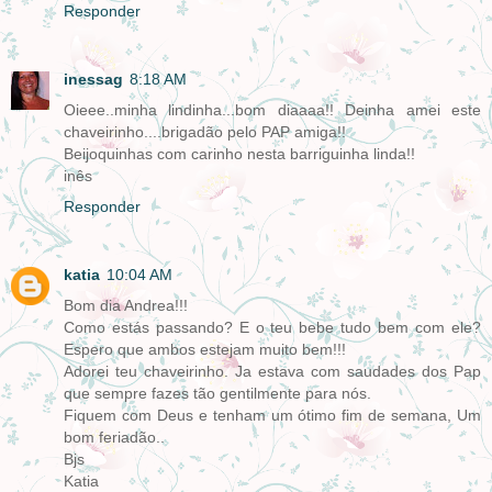
Responder
inessag
8:18 AM
Oieee..minha lindinha...bom diaaaa!! Deinha amei este
chaveirinho....brigadão pelo PAP amiga!!
Beijoquinhas com carinho nesta barriguinha linda!!
inês
Responder
katia
10:04 AM
Bom dia Andrea!!!
Como estás passando? E o teu bebe tudo bem com ele?
Espero que ambos estejam muito bem!!!
Adorei teu chaveirinho. Ja estava com saudades dos Pap
que sempre fazes tão gentilmente para nós.
Fiquem com Deus e tenham um ótimo fim de semana, Um
bom feriadão..
Bjs
Katia