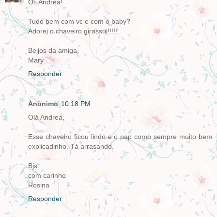
Oi, Andréa!
Tudo bem com vc e com o baby?
Adorei o chaveiro girassol!!!!!
Beijos da amiga,
Mary
Responder
Anônimo
10:18 PM
Olá Andrea,
Esse chaveiro ficou lindo e o pap como sempre muito bem
explicadinho. Tá arrasando.
Bjs.
com carinho
Rosina
Responder