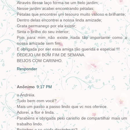
Através desse laço forma-se um belo jardim;
Nesse jardim acabei encontrando pétalas;
Pétalas que encontrei um tesouro muito valioso e brilhante;
Dentro delas encontrei a nossa linda amizade;
Grata permaneço por ela existir;
Sinta o brilho do seu interior;
Pois para mim não existe nada tão importante como a
nossa amizade sem fim;
E obrigada por ser essa amiga tão querida e especial !!!
DEDEJO UM BOM FIM DE SEMANA.
BEIJOS COM CARINHO.
Responder
Anônimo
9:17 PM
o Andréia.
Tudo bem com você?
Mais um passo a passo lindo que vc nos oferece.
Adorei, a flor é linda.
Parabéns e obrigada pelo carinho de compartilhar mais um
trabalho lindo.
Beijinhos e se cuida direitnho tá?