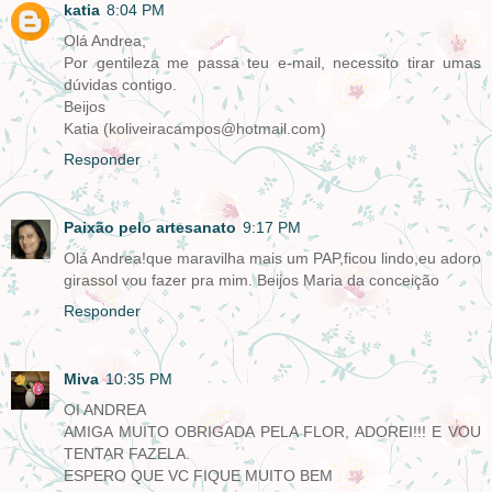
katia
8:04 PM
Olá Andrea,
Por gentileza me passa teu e-mail, necessito tirar umas
dúvidas contigo.
Beijos
Katia (koliveiracampos@hotmail.com)
Responder
Paixão pelo artesanato
9:17 PM
Olá Andrea!que maravilha mais um PAP,ficou lindo,eu adoro
girassol vou fazer pra mim. Beijos Maria da conceição
Responder
Miva
10:35 PM
OI ANDREA
AMIGA MUITO OBRIGADA PELA FLOR, ADOREI!!! E VOU
TENTAR FAZELA.
ESPERO QUE VC FIQUE MUITO BEM