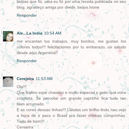
bolsas que fiz, uma eu fiz por uma receita publicada no seu
blog, agradeço amiga por dividir, beijos.Ivone
Responder
Ale...La India
10:54 AM
me encantan tus trabajos, muy bonitos, me gustan los
colores todoo!!! felicitaciones por tu embarazo, un saludo
desde aqui,Argentina!!
Responder
Cerejeira
11:53 AM
Ola!!!
Que lindino esse chaveiro e muito especial o geito que voce
crocheta. Se percebe um grande capricho fica tudo tao
bem arrumado.
E as cores dessas linhas!!! Liiindas um brilho lindo nao vejo
a hora de ir para o Brasil pra fazer minhas comprinhas.
Tudo de bom!!!
Cerejeira