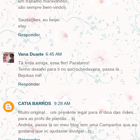
um trabalho maravilhoso.
são sempre bem-vindos.
Saudações, eu beijei.
elay
Responder
Vana Duarte
6:45 AM
Tá linda amiga, essa flor! Parabéns!
Tenho desafio para ti no socrochedavana, passa lá.
Bejokas mil!
Responder
CATIA BARROS
9:28 AM
Muito original... um presente legal para o dioa das mães...
para as profs de plantão... bj
Andréa, passa lá no meu blog tem uma Campanha que eu
gostaria que vc ajudasse divulgar.. bj
Responder