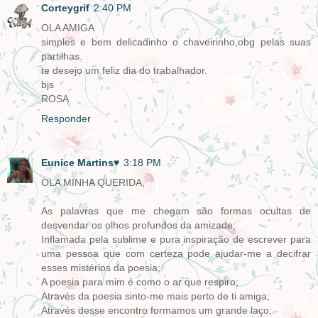
Corteygrif
2:40 PM
OLA AMIGA
simples e bem delicadinho o chaveirinho,obg pelas suas
partilhas.
te desejo um feliz dia do trabalhador.
bjs
ROSA
Responder
Eunice Martins♥
3:18 PM
OLA MINHA QUERIDA,
As palavras que me chegam são formas ocultas de
desvendar os olhos profundos da amizade;
Inflamada pela sublime e pura inspiração de escrever para
uma pessoa que com certeza pode ajudar-me a decifrar
esses mistérios da poesia;
A poesia para mim é como o ar que respiro;
Através da poesia sinto-me mais perto de ti amiga;
Através desse encontro formamos um grande laço;