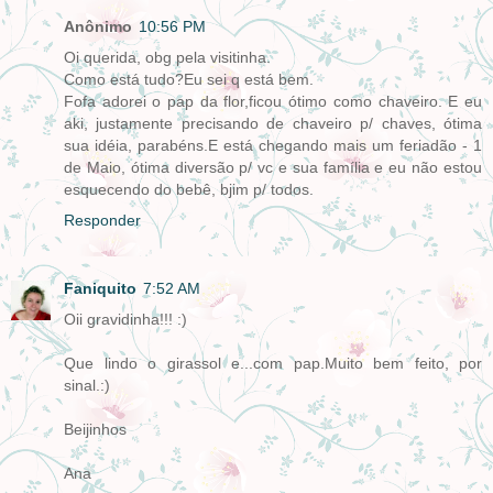
Anônimo
10:56 PM
Oi querida, obg pela visitinha.
Como está tudo?Eu sei q está bem.
Fofa adorei o pap da flor,ficou ótimo como chaveiro. E eu
aki, justamente precisando de chaveiro p/ chaves, ótima
sua idéia, parabéns.E está chegando mais um feriadão - 1
de Maio, ótima diversão p/ vc e sua família e eu não estou
esquecendo do bebê, bjim p/ todos.
Responder
Faniquito
7:52 AM
Oii gravidinha!!! :)
Que lindo o girassol e...com pap.Muito bem feito, por
sinal.:)
Beijinhos
Ana