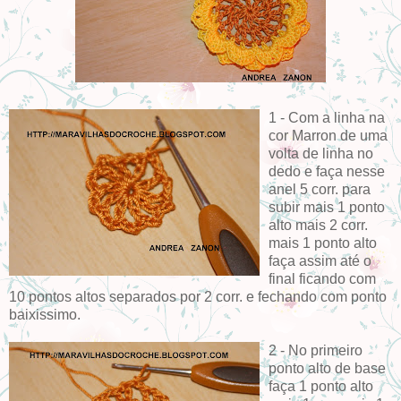
1 - Com a linha na
cor Marron de uma
volta de linha no
dedo e faça nesse
anel 5 corr. para
subir mais 1 ponto
alto mais 2 corr.
mais 1 ponto alto
faça assim até o
final ficando com
10 pontos altos separados por 2 corr. e fechando com ponto
baixissimo.
2 - No primeiro
ponto alto de base
faça 1 ponto alto