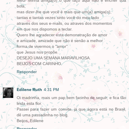
Meu/ Minha amiga(o) o que faço aqui não é encher sua
bola,
mas dizer-lhe que você é mais que um(a) amiga(o),
tantas e tantas vezes sinto você do meu lado
através dos seus e-mails, ou atraves dos momentos
em que nos dispomos a teclar.
Quero lhe agradecer esta demonstração de amor
e amizade, amizade que não é senão a melhor
forma de vivermos o "amor"
que Jesus nos propõe.
DESEJO UMA SEMANA MARAVILHOSA.
BEIJOS COM CARINHO.
Responder
Edilene Ruth
4:31 PM
Oi madrinha, mais um pap bem facinho de seguir, e fica tão
linda esta flor.
Passei para fazer um convite, já que agora está no Brasil,
dê uma passadinha no blog.
Beijos, Edilene
Responder