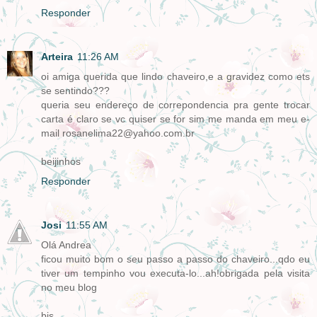
Responder
Arteira
11:26 AM
oi amiga querida que lindo chaveiro,e a gravidez como ets
se sentindo???
queria seu endereço de correpondencia pra gente trocar
carta é claro se vc quiser se for sim me manda em meu e-
mail rosanelima22@yahoo.com.br
beijinhos
Responder
Josi
11:55 AM
Olá Andrea
ficou muito bom o seu passo a passo do chaveiro...qdo eu
tiver um tempinho vou executa-lo...ah!obrigada pela visita
no meu blog
bjs