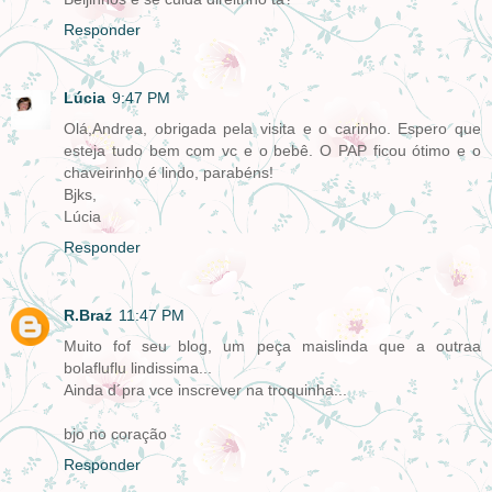
Responder
Lúcia
9:47 PM
Olá,Andrea, obrigada pela visita e o carinho. Espero que
esteja tudo bem com vc e o bebê. O PAP ficou ótimo e o
chaveirinho é lindo, parabéns!
Bjks,
Lúcia
Responder
R.Braz
11:47 PM
Muito fof seu blog, um peça maislinda que a outraa
bolafluflu lindissima...
Ainda d´pra vce inscrever na troquinha...
bjo no coração
Responder