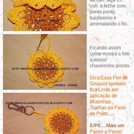
corr. e feche com
ponto ponto
baixissimo e
arrematando o fio.
Ficando assim
como mostra a foto
o nosso
chaveirinho pronto.
Dica:Essa Flor de
Girassol tambem
fica Lindo em
aplicação de
Blusinhas ,
Toalhas ou Pano
de Prato.....
IUPII.....Mais um
Passo a Passo