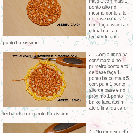
mais 1 corr mais 1
ponto alto no
mesmo ponto alto
de base e mais 1
corr. faça assim até
o final da carr.
fechando com
ponto baixissimo.
3 - Com a linha na
cor Amarelo no
primeiro ponto alto
de base faça 1
ponto baixo mais 5
corr. pule 1 ponto
alto de base e no
próximo 1 ponto
baixo faça assim
até o final da carr.
fechando com ponto baixissimo.
4 - No primeiro elo