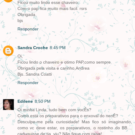
Ficou muito lindo esse chaveiro.
Com o pap fica muito mais facil. rsrs
Obrigada.
bjs
Responder
Sandra Croche
8:45 PM
Oi,
Ficou lindo o chaveiro e otimo PAP,como sempre.
Obrigada pela visita e carinho,Andrea
Bjs..Sandra Coatti
Responder
Edilene
8:50 PM
Oi minha Linda, tudo bem com vocÊs?
Como está os preparativos para o enxoval do nenÊ?
Desculpe-me pela curiosidade! Mas fico só imaginando,
como vc deve estar, os preparativos, o rostinho do BB....
caduquisse de tia, viu? Não fique com raiva!