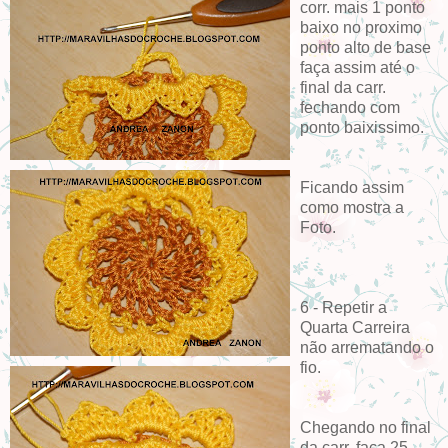
corr. mais 1 ponto
baixo no proximo
ponto alto de base
faça assim até o
final da carr.
fechando com
ponto baixissimo.
Ficando assim
como mostra a
Foto.
6 - Repetir a
Quarta Carreira
não arrematando o
fio.
Chegando no final
da carr. faça 25