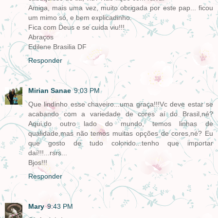
Amiga, mais uma vez, muito obrigada por este pap... ficou
um mimo só, e bem explicadinho.
Fica com Deus e se cuida viu!!!
Abraços
Edilene Brasilia DF
Responder
Mirian Sanae
9:03 PM
Que lindinho esse chaveiro...uma graça!!!Vc deve estar se
acabando com a variedade de cores aí do Brasil,né?
Aqui,do outro lado do mundo, temos linhas de
qualidade,mas não temos muitas opções de cores,né? Eu
que gosto de tudo colorido...tenho que importar
daí!!!...rsrs...
Bjos!!!
Responder
Mary
9:43 PM