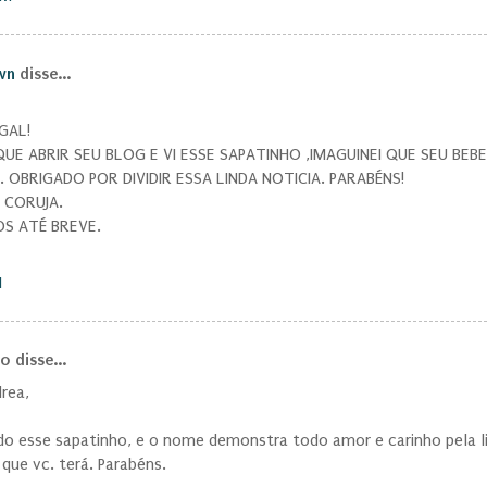
wn
disse...
GAL!
UE ABRIR SEU BLOG E VI ESSE SAPATINHO ,IMAGUINEI QUE SEU BEB
. OBRIGADO POR DIVIDIR ESSA LINDA NOTICIA. PARABÉNS!
CORUJA.
S ATÉ BREVE.
M
 disse...
rea,
do esse sapatinho, e o nome demonstra todo amor e carinho pela l
que vc. terá. Parabéns.