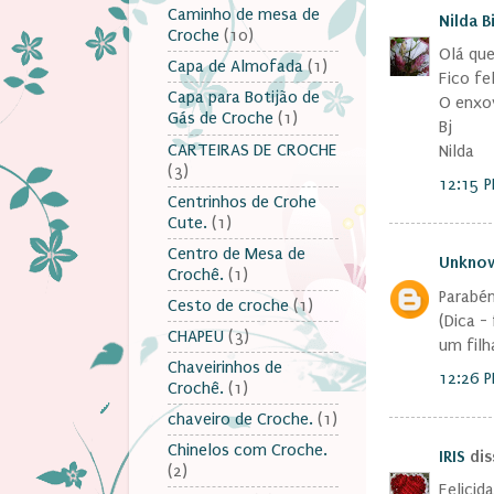
Caminho de mesa de
Nilda B
Croche
(10)
Olá que
Capa de Almofada
(1)
Fico fel
Capa para Botijão de
O enxov
Gás de Croche
(1)
Bj
CARTEIRAS DE CROCHE
Nilda
(3)
12:15 
Centrinhos de Crohe
Cute.
(1)
Centro de Mesa de
Unkno
Crochê.
(1)
Parabén
Cesto de croche
(1)
(Dica 
CHAPEU
(3)
um fil
Chaveirinhos de
12:26 
Crochê.
(1)
chaveiro de Croche.
(1)
Chinelos com Croche.
IRIS
diss
(2)
Felicid