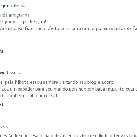
iagio
disse...
rida amiguinha
iz por vc...que benção!!!
alzinho vai ficar lindo...feito com tanto amor por suas mãos de fad
PM
wn
disse...
s! pela filhota estou sempre visitando seu blog e adoro.
- faça um babador para seu marido pois homem baba muuuiito quan
ha). Tambem tenho um casal
PM
e...
ades Andrea por esa nena q llevas en tu vientre q lindo q tengas la p