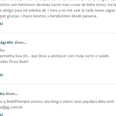
atitos son hermosos deverias hacer mas cosas de bebe estoy trat
n abrigo para mi sobrina de 1 mes y no me sale la talla tenes algun
guir gracias, chaoo besitos y bendiciones desde panama.
PM
 Agrello
disse...
éia,
presinha boa né... que Deus a abençoe com toda sorte e saúde.
inho ficou lindo!
PM
ska
disse...
s q linda!!!Sempre acesso seu blog e adoro seus pap.Bjos.Meu emil
ska@ig.com.br
PM