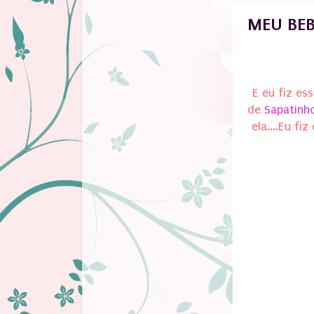
MEU BEB
E eu fiz es
de
Sapatinh
ela....Eu f