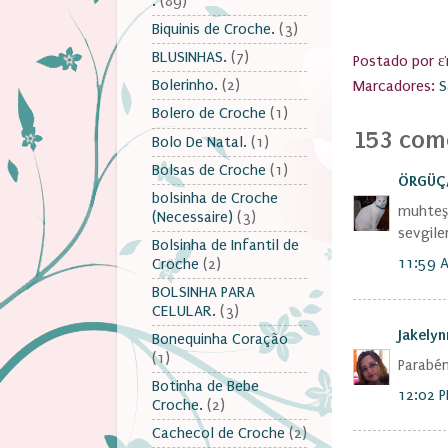
.
(89)
Biquinis de Croche.
(3)
BLUSINHAS.
(7)
Postado por
ε
Bolerinho.
(2)
Marcadores:
S
Bolero de Croche
(1)
153 come
Bolo De Natal.
(1)
Bolsas de Croche
(1)
ÖRGÜÇA
bolsinha de Croche
muhteş
(Necessaire)
(3)
sevgile
Bolsinha de Infantil de
11:59 
Croche
(2)
BOLSINHA PARA
CELULAR.
(3)
Jakely
Bonequinha Coração
(1)
Parabén
Botinha de Bebe
12:02 
Croche.
(2)
Cachecol de Croche
(2)