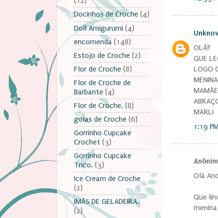
(12)
Docinhos de Croche
(4)
Doll Amigurumi
(4)
Unkno
encomenda
(148)
OLÁ!!
Estojo de Croche
(2)
QUE LE
LOGO Q
Flor de Croche
(8)
MENINA
Flor de Croche de
MAMÃE 
Barbante
(4)
ABRAÇO
Flor de Croche.
(8)
MARLI
golas de Croche
(6)
1:19 P
Gorrinho Cupcake
Crochet
(3)
Gorrinho Cupcake
Anônimo
Trico.
(3)
Olá And
Ice Cream de Croche
(2)
Que lin
IMÃS DE GELADEIRA.
menina 
(2)