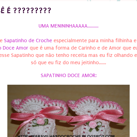
Ê É ?????????
UMA MENININHAAAAA.........
se
Sapatinho de Croche
especialmente para minha filhinha 
o Doce Amor
que é uma forma de Carinho e de Amor que eu 
iz esse Sapatinho que não tenho receita mas eu fiz olhando
só que eu fiz do meu jeitinho......
SAPATINHO DOCE AMOR: