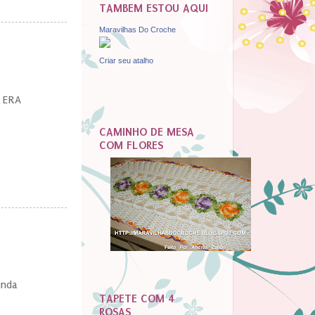
TAMBEM ESTOU AQUI
Maravilhas Do Croche
Criar seu atalho
E ERA
CAMINHO DE MESA
COM FLORES
inda
TAPETE COM 4
ROSAS