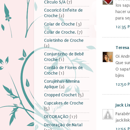
Círculo S/A
(7)
los sap
Cocoricó Enfeite de
hacer u
Croche
(2)
para se
Colar de Croche
(3)
12:35 
Colar de Croche.
(7)
Coletinho de Croche
(2)
Teresa
Conjuntinho de Bebê
Oi Andr
Croche
(1)
Que sur
Cordão de Flores de
O sapat
Croche
(1)
bjins
Corujinhas-Menina
12:50 
Aplique
(2)
Cropped Crochet
(5)
Cupcakes de Croche
Jack Li
(5)
Parabén
DECORAÇÃO
(17)
jackli
Decoração de Natal
12:55 