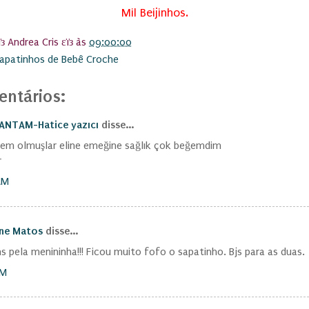
Mil Beijinhos.
ïз Andrea Cris εïз
às
09:00:00
apatinhos de Bebê Croche
ntários:
NTAM-Hatice yazıcı
disse...
em olmuşlar eline emeğine sağlık çok beğemdim
r
AM
nne Matos
disse...
s pela menininha!!! Ficou muito fofo o sapatinho. Bjs para as duas.
PM