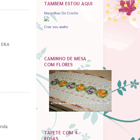
TAMBEM ESTOU AQUI
Maravilhas Do Croche
Criar seu atalho
E ERA
CAMINHO DE MESA
COM FLORES
inda
TAPETE COM 4
ROSAS