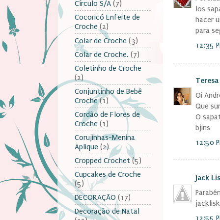
Círculo S/A
(7)
los sap
Cocoricó Enfeite de
hacer u
Croche
(2)
para se
Colar de Croche
(3)
12:35 
Colar de Croche.
(7)
Coletinho de Croche
(2)
Teresa
Conjuntinho de Bebê
Oi Andr
Croche
(1)
Que sur
Cordão de Flores de
O sapat
Croche
(1)
bjins
Corujinhas-Menina
12:50 
Aplique
(2)
Cropped Crochet
(5)
Cupcakes de Croche
Jack Li
(5)
Parabén
DECORAÇÃO
(17)
jackli
Decoração de Natal
12:55 