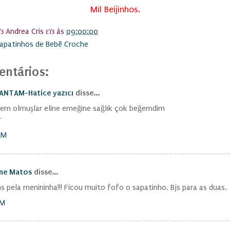
Mil Beijinhos.
ïз Andrea Cris εïз
às
09:00:00
apatinhos de Bebê Croche
ntários:
NTAM-Hatice yazıcı
disse...
em olmuşlar eline emeğine sağlık çok beğemdim
r
AM
nne Matos
disse...
s pela menininha!!! Ficou muito fofo o sapatinho. Bjs para as duas.
PM