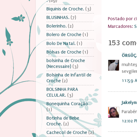
.
(89)
Biquinis de Croche.
(3)
BLUSINHAS.
(7)
Postado por
ε
Bolerinho.
(2)
Marcadores:
S
Bolero de Croche
(1)
153 come
Bolo De Natal.
(1)
Bolsas de Croche
(1)
ÖRGÜÇA
bolsinha de Croche
muhteş
(Necessaire)
(3)
sevgile
Bolsinha de Infantil de
11:59 
Croche
(2)
BOLSINHA PARA
CELULAR.
(3)
Jakely
Bonequinha Coração
(1)
Parabén
Botinha de Bebe
12:02 
Croche.
(2)
Cachecol de Croche
(2)