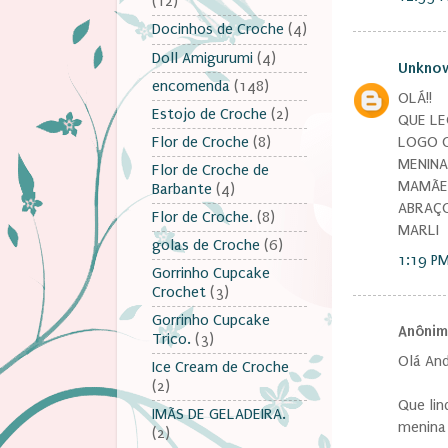
(12)
Docinhos de Croche
(4)
Doll Amigurumi
(4)
Unkno
encomenda
(148)
OLÁ!!
Estojo de Croche
(2)
QUE LE
LOGO Q
Flor de Croche
(8)
MENINA
Flor de Croche de
MAMÃE 
Barbante
(4)
ABRAÇO
Flor de Croche.
(8)
MARLI
golas de Croche
(6)
1:19 P
Gorrinho Cupcake
Crochet
(3)
Gorrinho Cupcake
Anônimo
Trico.
(3)
Olá And
Ice Cream de Croche
(2)
Que lin
IMÃS DE GELADEIRA.
menina 
(2)