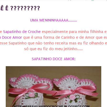
Ê É ?????????
UMA MENININHAAAAA.........
se
Sapatinho de Croche
especialmente para minha filhinha 
o Doce Amor
que é uma forma de Carinho e de Amor que eu 
iz esse Sapatinho que não tenho receita mas eu fiz olhando
só que eu fiz do meu jeitinho......
SAPATINHO DOCE AMOR: