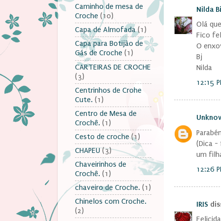
Caminho de mesa de
Nilda B
Croche
(10)
Olá que
Capa de Almofada
(1)
Fico fel
Capa para Botijão de
O enxov
Gás de Croche
(1)
Bj
CARTEIRAS DE CROCHE
Nilda
(3)
12:15 
Centrinhos de Crohe
Cute.
(1)
Centro de Mesa de
Unkno
Crochê.
(1)
Parabén
Cesto de croche
(1)
(Dica 
CHAPEU
(3)
um fil
Chaveirinhos de
12:26 
Crochê.
(1)
chaveiro de Croche.
(1)
Chinelos com Croche.
IRIS
diss
(2)
Felicid