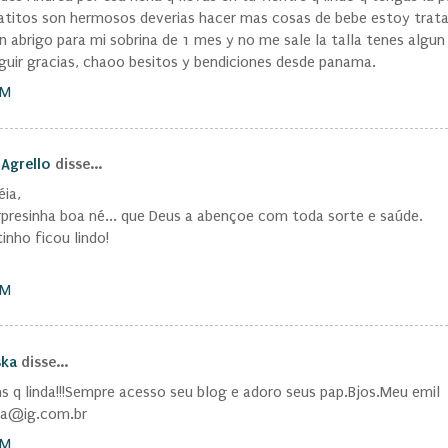
atitos son hermosos deverias hacer mas cosas de bebe estoy trat
n abrigo para mi sobrina de 1 mes y no me sale la talla tenes algun
guir gracias, chaoo besitos y bendiciones desde panama.
PM
 Agrello
disse...
éia,
presinha boa né... que Deus a abençoe com toda sorte e saúde.
inho ficou lindo!
PM
ska
disse...
s q linda!!!Sempre acesso seu blog e adoro seus pap.Bjos.Meu emil
ska@ig.com.br
PM