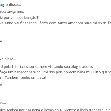
iagio
disse...
rida amiguinha
iz por vc...que benção!!!
alzinho vai ficar lindo...feito com tanto amor por suas mãos de fad
PM
wn
disse...
s! pela filhota estou sempre visitando seu blog e adoro.
- faça um babador para seu marido pois homem baba muuuiito quan
ha). Tambem tenho um casal
PM
e...
ades Andrea por esa nena q llevas en tu vientre q lindo q tengas la p