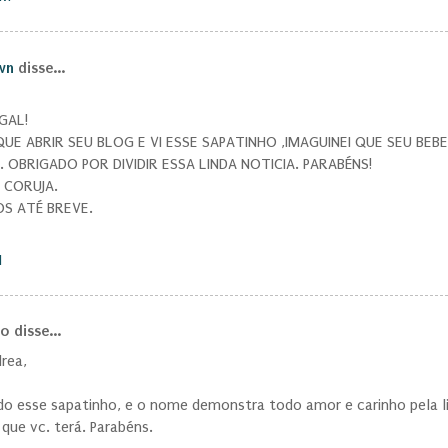
wn
disse...
GAL!
UE ABRIR SEU BLOG E VI ESSE SAPATINHO ,IMAGUINEI QUE SEU BEB
. OBRIGADO POR DIVIDIR ESSA LINDA NOTICIA. PARABÉNS!
CORUJA.
S ATÉ BREVE.
M
 disse...
rea,
do esse sapatinho, e o nome demonstra todo amor e carinho pela l
que vc. terá. Parabéns.