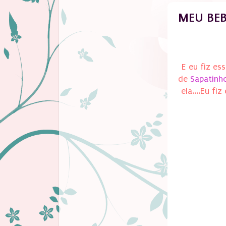
MEU BEB
E eu fiz es
de
Sapatinh
ela....Eu f